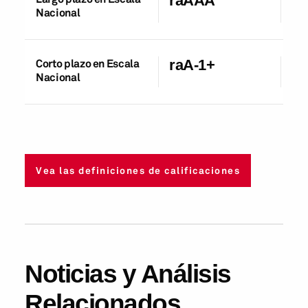
raAAA
Nacional
Corto plazo en Escala
raA-1+
27
Nacional
Vea las definiciones de calificaciones
Noticias y Análisis
Relacionados