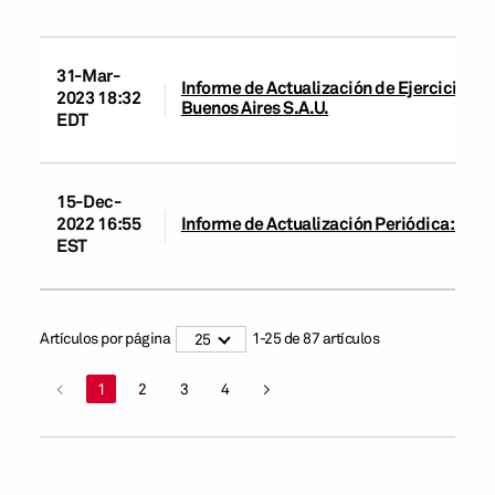
31-Mar-
Informe de Actualización de Ejercicio y C
2023 18:32
Buenos Aires S.A.U.
EDT
15-Dec-
2022 16:55
Informe de Actualización Periódica: Banco
EST
Artículos por página
1
-
25
de
87
artículos
25
<
1
2
3
4
>