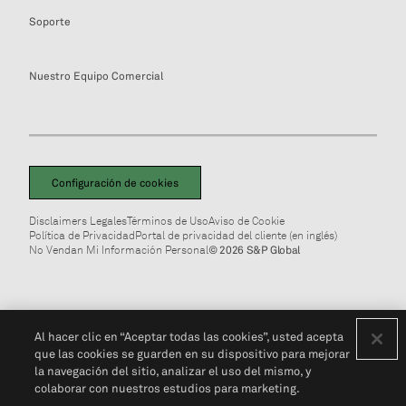
Soporte
Nuestro Equipo Comercial
Configuración de cookies
Disclaimers Legales
Términos de Uso
Aviso de Cookie
Política de Privacidad
Portal de privacidad del cliente (en inglés)
No Vendan Mi Información Personal
© 2026 S&P Global
Al hacer clic en “Aceptar todas las cookies”, usted acepta
que las cookies se guarden en su dispositivo para mejorar
la navegación del sitio, analizar el uso del mismo, y
colaborar con nuestros estudios para marketing.