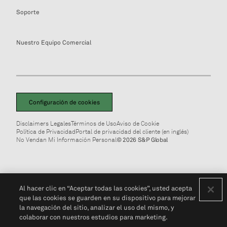
Soporte
Nuestro Equipo Comercial
Configuración de cookies
Disclaimers Legales
Términos de Uso
Aviso de Cookie
Política de Privacidad
Portal de privacidad del cliente (en inglés)
No Vendan Mi Información Personal
© 2026 S&P Global
Al hacer clic en “Aceptar todas las cookies”, usted acepta
que las cookies se guarden en su dispositivo para mejorar
la navegación del sitio, analizar el uso del mismo, y
colaborar con nuestros estudios para marketing.