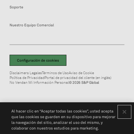
Soporte
Nuestro Equipo Comercial
Configuración de cookies
Disclaimers Legales
Términos de Uso
Aviso de Cookie
Política de Privacidad
Portal de privacidad del cliente (en inglés)
No Vendan Mi Información Personal
© 2026 S&P Global
Al hacer clic en “Aceptar todas las cookies”, usted acepta
que las cookies se guarden en su dispositivo para mejorar
la navegación del sitio, analizar el uso del mismo, y
colaborar con nuestros estudios para marketing.