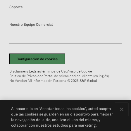
Soporte
Nuestro Equipo Comercial
Configuración de cookies
Disclaimers Legales
Términos de Uso
Aviso de Cookie
Política de Privacidad
Portal de privacidad del cliente (en inglés)
No Vendan Mi Información Personal
© 2026 S&P Global
Al hacer clic en “Aceptar todas las cookies”, usted acepta
que las cookies se guarden en su dispositivo para mejorar
la navegación del sitio, analizar el uso del mismo, y
colaborar con nuestros estudios para marketing.