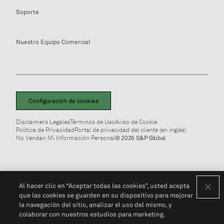
Soporte
Nuestro Equipo Comercial
Configuración de cookies
Disclaimers Legales
Términos de Uso
Aviso de Cookie
Política de Privacidad
Portal de privacidad del cliente (en inglés)
No Vendan Mi Información Personal
© 2026 S&P Global
Al hacer clic en “Aceptar todas las cookies”, usted acepta
que las cookies se guarden en su dispositivo para mejorar
la navegación del sitio, analizar el uso del mismo, y
colaborar con nuestros estudios para marketing.