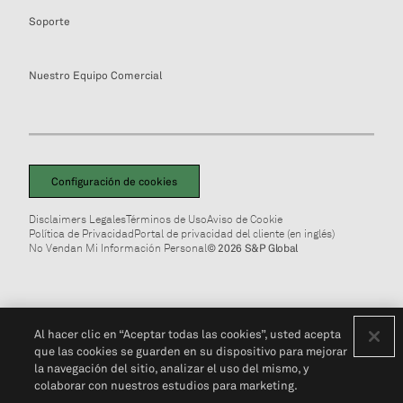
Soporte
Nuestro Equipo Comercial
Configuración de cookies
Disclaimers Legales
Términos de Uso
Aviso de Cookie
Política de Privacidad
Portal de privacidad del cliente (en inglés)
No Vendan Mi Información Personal
© 2026 S&P Global
Al hacer clic en “Aceptar todas las cookies”, usted acepta
que las cookies se guarden en su dispositivo para mejorar
la navegación del sitio, analizar el uso del mismo, y
colaborar con nuestros estudios para marketing.