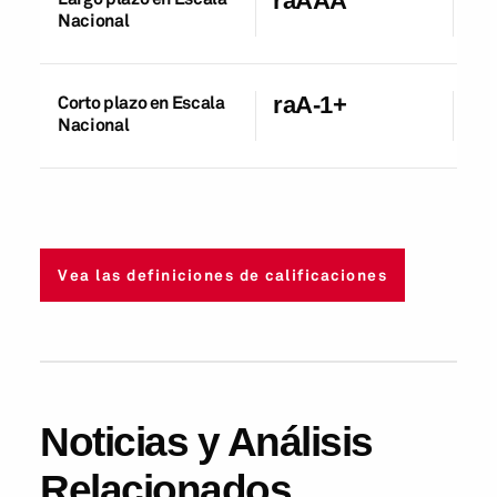
raAAA
Nacional
Corto plazo en Escala
raA-1+
27
Nacional
Vea las definiciones de calificaciones
Noticias y Análisis
Relacionados