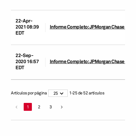
22-Apr-
2021 08:39
Informe Completo: JPMorgan Chase Bank N
EDT
22-Sep-
2020 16:57
Informe Completo: JPMorgan Chase Bank 
EDT
Artículos por página
1
-
25
de
52
artículos
25
<
1
2
3
>