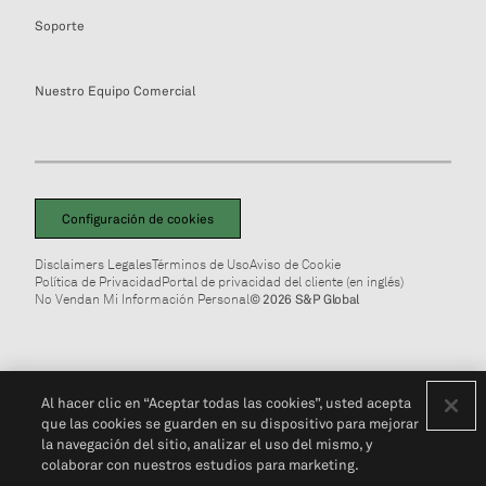
Soporte
Nuestro Equipo Comercial
Configuración de cookies
Disclaimers Legales
Términos de Uso
Aviso de Cookie
Política de Privacidad
Portal de privacidad del cliente (en inglés)
No Vendan Mi Información Personal
© 2026 S&P Global
Al hacer clic en “Aceptar todas las cookies”, usted acepta
que las cookies se guarden en su dispositivo para mejorar
la navegación del sitio, analizar el uso del mismo, y
colaborar con nuestros estudios para marketing.