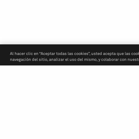
Al hacer clic en “Aceptar todas las cookies”, usted acepta que las coo
navegación del sitio, analizar el uso del mismo, y colaborar con nues