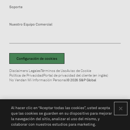
Soporte
Nuestro Equipo Comercial
Configuración de cookies
Disclaimers Legales
Términos de Uso
Aviso de Cookie
Política de Privacidad
Portal de privacidad del cliente (en inglés)
No Vendan Mi Información Personal
© 2026 S&P Global
Al hacer clic en “Aceptar todas las cookies”, usted acepta
que las cookies se guarden en su dispositivo para mejorar
la navegación del sitio, analizar el uso del mismo, y
colaborar con nuestros estudios para marketing.