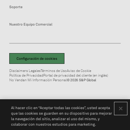
Soporte
Nuestro Equipo Comercial
Configuración de cookies
Disclaimers Legales
Términos de Uso
Aviso de Cookie
Política de Privacidad
Portal de privacidad del cliente (en inglés)
No Vendan Mi Información Personal
© 2026 S&P Global
Al hacer clic en “Aceptar todas las cookies”, usted acepta
que las cookies se guarden en su dispositivo para mejorar
la navegación del sitio, analizar el uso del mismo, y
colaborar con nuestros estudios para marketing.