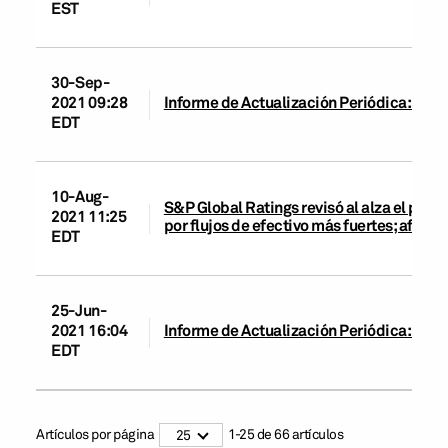
EST
30-Sep-
2021 09:28
Informe de Actualización Periódica: Cape
EDT
10-Aug-
S&P Global Ratings revisó al alza el perfil
2021 11:25
por flujos de efectivo más fuertes; afirmó
EDT
25-Jun-
2021 16:04
Informe de Actualización Periódica: Cape
EDT
Artículos por página
1
-
25
de
66
artículos
25