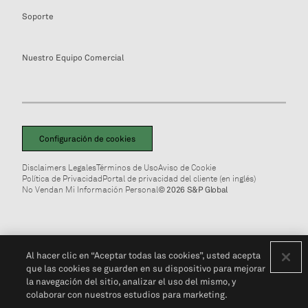
Soporte
Nuestro Equipo Comercial
Configuración de cookies
Disclaimers Legales
Términos de Uso
Aviso de Cookie
Política de Privacidad
Portal de privacidad del cliente (en inglés)
No Vendan Mi Información Personal
© 2026 S&P Global
Al hacer clic en “Aceptar todas las cookies”, usted acepta
que las cookies se guarden en su dispositivo para mejorar
la navegación del sitio, analizar el uso del mismo, y
colaborar con nuestros estudios para marketing.