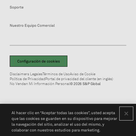
Soporte
Nuestro Equipo Comercial
Configuración de cookies
Disclaimers Legales
Términos de Uso
Aviso de Cookie
Política de Privacidad
Portal de privacidad del cliente (en inglés)
No Vendan Mi Información Personal
© 2026 S&P Global
Al hacer clic en “Aceptar todas las cookies”, usted acepta
que las cookies se guarden en su dispositivo para mejorar
la navegación del sitio, analizar el uso del mismo, y
colaborar con nuestros estudios para marketing.