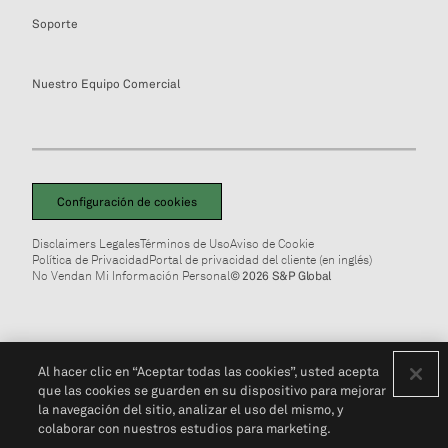
Soporte
Nuestro Equipo Comercial
Configuración de cookies
Disclaimers Legales
Términos de Uso
Aviso de Cookie
Política de Privacidad
Portal de privacidad del cliente (en inglés)
No Vendan Mi Información Personal
© 2026 S&P Global
Al hacer clic en “Aceptar todas las cookies”, usted acepta
que las cookies se guarden en su dispositivo para mejorar
la navegación del sitio, analizar el uso del mismo, y
colaborar con nuestros estudios para marketing.