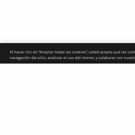
Al hacer clic en “Aceptar todas las cookies”, usted acepta que las coo
navegación del sitio, analizar el uso del mismo, y colaborar con nues