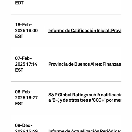
EDT
18-Feb-
2025 16:00
Informe de Calificación Inicial: Provincia
EST
07-Feb-
2025 17:14
Provincia de Buenos Aires: Finanzas Públ
EST
06-Feb-
S&P Global Ratings subió calificaciones
2025 16:27
a 'B-', y de otros tres a 'CCC+' por menore
EST
09-Dec-
2024 15:49
Informe de Actualización Periódica: Prov