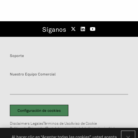
Síganos
Soporte
Nuestro Equipo Comercial
Configuración de cookies
Disclaimers Legales
Términos de Uso
Aviso de Cookie
Política de Privacidad
Portal de privacidad del cliente (en inglés)
No Vendan Mi Información Personal
© 2026 S&P Global
Al hacer clic en “Aceptar todas las cookies”, usted acepta