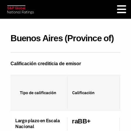
Buenos Aires (Province of)
Calificación crediticia de emisor
Fec
Tipo de calificación
Calificación
cal
Largo plazo en Escala
raBB+
07
Nacional