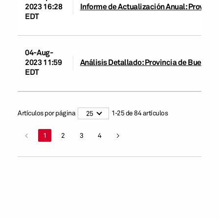
2023 16:28
Informe de Actualización Anual: Provinci
EDT
04-Aug-
2023 11:59
Análisis Detallado: Provincia de Buenos A
EDT
Artículos por página
1
-
25
de
84
artículos
25
<
1
2
3
4
>