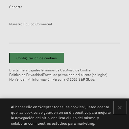
Soporte
Nuestro Equipo Comercial
Configuración de cookies
Disclaimers Legales
Términos de Uso
Aviso de Cookie
Política de Privacidad
Portal de privacidad del cliente (en inglés)
No Vendan Mi Información Personal
© 2026 S&P Global
Al hacer clic en “Aceptar todas las cookies”, usted acepta
que las cookies se guarden en su dispositivo para mejorar
la navegación del sitio, analizar el uso del mismo, y
colaborar con nuestros estudios para marketing.