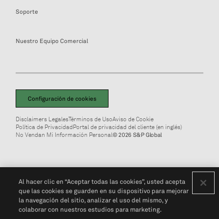
Soporte
Nuestro Equipo Comercial
Configuración de cookies
Disclaimers Legales
Términos de Uso
Aviso de Cookie
Política de Privacidad
Portal de privacidad del cliente (en inglés)
No Vendan Mi Información Personal
© 2026 S&P Global
Al hacer clic en “Aceptar todas las cookies”, usted acepta
que las cookies se guarden en su dispositivo para mejorar
la navegación del sitio, analizar el uso del mismo, y
colaborar con nuestros estudios para marketing.