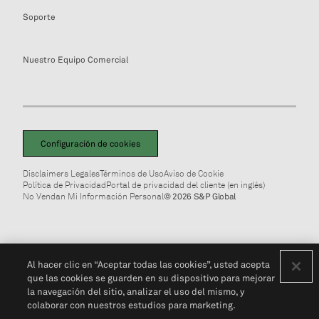
Soporte
Nuestro Equipo Comercial
Configuración de cookies
Disclaimers Legales
Términos de Uso
Aviso de Cookie
Política de Privacidad
Portal de privacidad del cliente (en inglés)
No Vendan Mi Información Personal
© 2026 S&P Global
Al hacer clic en “Aceptar todas las cookies”, usted acepta
que las cookies se guarden en su dispositivo para mejorar
la navegación del sitio, analizar el uso del mismo, y
colaborar con nuestros estudios para marketing.