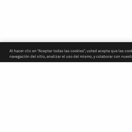
Al hacer clic en “Aceptar todas las cookies”, usted acepta que las coo
navegación del sitio, analizar el uso del mismo, y colaborar con nues