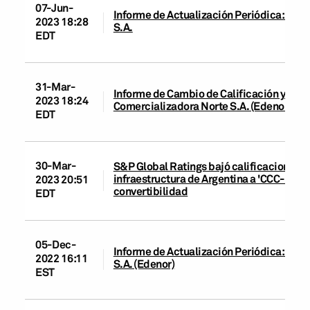
07-Jun-
Informe de Actualización Periódica: Emp
2023 18:28
S.A.
EDT
31-Mar-
Informe de Cambio de Calificación y Actu
2023 18:24
Comercializadora Norte S.A. (Edenor)
EDT
30-Mar-
S&P Global Ratings bajó calificaciones d
infraestructura de Argentina a 'CCC-' por
2023 20:51
convertibilidad
EDT
05-Dec-
Informe de Actualización Periódica: Emp
2022 16:11
S.A. (Edenor)
EST