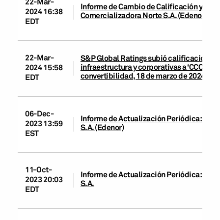
22-Mar-
Informe de Cambio de Calificación y Actu
2024 16:38
Comercializadora Norte S.A. (Edenor)
EDT
22-Mar-
S&P Global Ratings subió calificaciones 
infraestructura y corporativas a ‘CCC’ por
2024 15:58
convertibilidad, 18 de marzo de 2024
EDT
06-Dec-
Informe de Actualización Periódica: Emp
2023 13:59
S.A. (Edenor)
EST
11-Oct-
Informe de Actualización Periódica: Emp
2023 20:03
S.A.
EDT