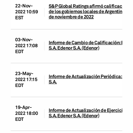
22-Nov-
S&P Global Ratings afirmó calificacione
de los gobiernos locales de Argentina tra
2022 10:59
de noviembre de 2022
EST
03-Nov-
Informe de Cambio de Calificación: Empr
2022 17:08
S.A. Edenor S.A. (Edenor)
EDT
23-May-
Informe de Actualización Periódica: Emp
2022 17:15
S.A.
EDT
19-Apr-
Informe de Actualización de Ejercicio: E
2022 18:00
S.A. Edenor S.A. (Edenor)
EDT