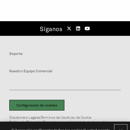
Síganos
Soporte
Nuestro Equipo Comercial
Configuración de cookies
Disclaimers Legales
Términos de Uso
Aviso de Cookie
Política de Privacidad
Portal de privacidad del cliente (en inglés)
No Vendan Mi Información Personal
© 2026 S&P Global