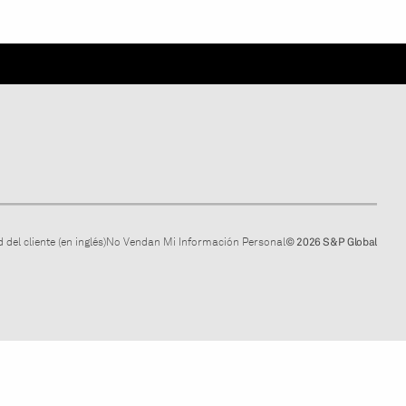
 del cliente (en inglés)
No Vendan Mi Información Personal
© 2026 S&P Global