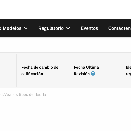
 & Modelos
Regulatorio
Eventos
Contácten
Fecha de cambio de
Fecha Última
Id
calificación
Revisión
re
d. Vea los tipos de deuda