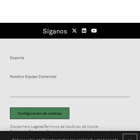
Síganos
Soporte
Nuestro Equipo Comercial
Configuración de cookies
Disclaimers Legales
Términos de Uso
Aviso de Cookie
Política de Privacidad
Portal de privacidad del cliente (en inglés)
No Vendan Mi Información Personal
© 2026 S&P Global