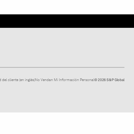
 del cliente (en inglés)
No Vendan Mi Información Personal
© 2026 S&P Global