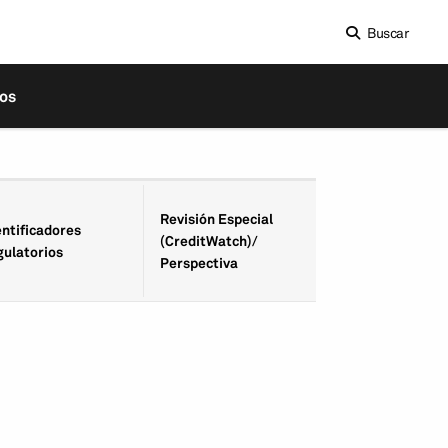
Buscar
os
Fecha de Revisió
Revisión Especial
entifica­dores
Especial
(CreditWatch)/
gulatorios
(CreditWatch)/
Perspectiva
Perspectiva