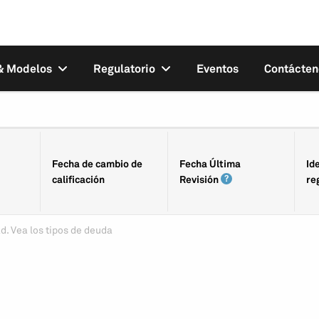
 & Modelos
Regulatorio
Eventos
Contácten
Fecha de cambio de
Fecha Última
Id
calificación
Revisión
re
d. Vea los tipos de deuda