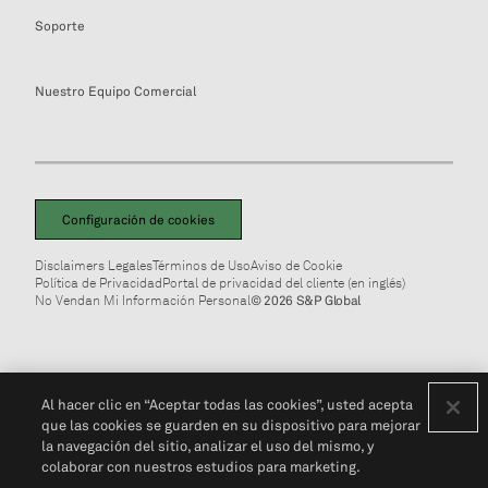
Soporte
Nuestro Equipo Comercial
Configuración de cookies
Disclaimers Legales
Términos de Uso
Aviso de Cookie
Política de Privacidad
Portal de privacidad del cliente (en inglés)
No Vendan Mi Información Personal
© 2026 S&P Global
Al hacer clic en “Aceptar todas las cookies”, usted acepta
que las cookies se guarden en su dispositivo para mejorar
la navegación del sitio, analizar el uso del mismo, y
colaborar con nuestros estudios para marketing.