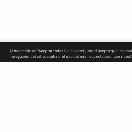
Al hacer clic en “Aceptar todas las cookies”, usted acepta que las coo
navegación del sitio, analizar el uso del mismo, y colaborar con nues