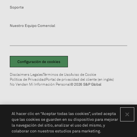
Soporte
Nuestro Equipo Comercial
Configuración de cookies
Disclaimers Legales
Términos de Uso
Aviso de Cookie
Política de Privacidad
Portal de privacidad del cliente (en inglés)
No Vendan Mi Información Personal
© 2026 S&P Global
Al hacer clic en “Aceptar todas las cookies”, usted acepta
que las cookies se guarden en su dispositivo para mejorar
la navegación del sitio, analizar el uso del mismo, y
colaborar con nuestros estudios para marketing.