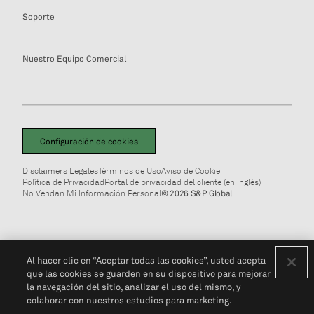
Soporte
Nuestro Equipo Comercial
Configuración de cookies
Disclaimers Legales
Términos de Uso
Aviso de Cookie
Política de Privacidad
Portal de privacidad del cliente (en inglés)
No Vendan Mi Información Personal
© 2026 S&P Global
Al hacer clic en “Aceptar todas las cookies”, usted acepta
que las cookies se guarden en su dispositivo para mejorar
la navegación del sitio, analizar el uso del mismo, y
colaborar con nuestros estudios para marketing.