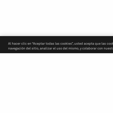
Al hacer clic en “Aceptar todas las cookies”, usted acepta que las coo
navegación del sitio, analizar el uso del mismo, y colaborar con nues