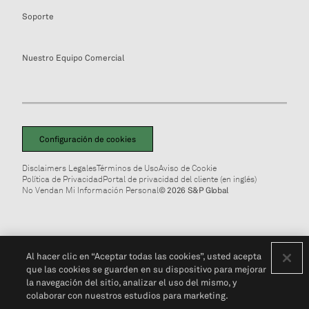
Soporte
Nuestro Equipo Comercial
Configuración de cookies
Disclaimers Legales
Términos de Uso
Aviso de Cookie
Política de Privacidad
Portal de privacidad del cliente (en inglés)
No Vendan Mi Información Personal
© 2026 S&P Global
Al hacer clic en “Aceptar todas las cookies”, usted acepta
que las cookies se guarden en su dispositivo para mejorar
la navegación del sitio, analizar el uso del mismo, y
colaborar con nuestros estudios para marketing.