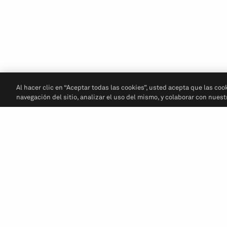
Al hacer clic en “Aceptar todas las cookies”, usted acepta que las coo
navegación del sitio, analizar el uso del mismo, y colaborar con nues