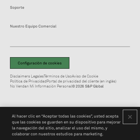
Soporte
Nuestro Equipo Comercial
Configuración de cookies
Disclaimers Legales
Términos de Uso
Aviso de Cookie
Política de Privacidad
Portal de privacidad del cliente (en inglés)
No Vendan Mi Información Personal
© 2026 S&P Global
Al hacer clic en “Aceptar todas las cookies”, usted acepta
que las cookies se guarden en su dispositivo para mejorar
la navegación del sitio, analizar el uso del mismo, y
colaborar con nuestros estudios para marketing.