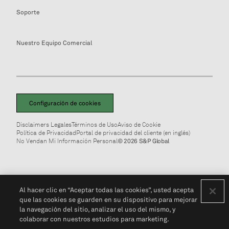
Soporte
Nuestro Equipo Comercial
Configuración de cookies
Disclaimers Legales
Términos de Uso
Aviso de Cookie
Política de Privacidad
Portal de privacidad del cliente (en inglés)
No Vendan Mi Información Personal
© 2026 S&P Global
Al hacer clic en “Aceptar todas las cookies”, usted acepta
que las cookies se guarden en su dispositivo para mejorar
la navegación del sitio, analizar el uso del mismo, y
colaborar con nuestros estudios para marketing.