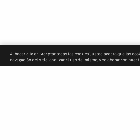
Al hacer clic en “Aceptar todas las cookies”, usted acepta que las coo
navegación del sitio, analizar el uso del mismo, y colaborar con nues