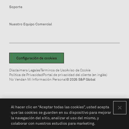
Soporte
Nuestro Equipo Comercial
Configuración de cookies
Disclaimers Legales
Términos de Uso
Aviso de Cookie
Política de Privacidad
Portal de privacidad del cliente (en inglés)
No Vendan Mi Información Personal
© 2026 S&P Global
Al hacer clic en “Aceptar todas las cookies”, usted acepta
que las cookies se guarden en su dispositivo para mejorar
la navegación del sitio, analizar el uso del mismo, y
colaborar con nuestros estudios para marketing.