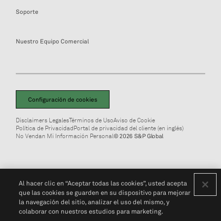
Soporte
Nuestro Equipo Comercial
Configuración de cookies
Disclaimers Legales
Términos de Uso
Aviso de Cookie
Política de Privacidad
Portal de privacidad del cliente (en inglés)
No Vendan Mi Información Personal
© 2026 S&P Global
Al hacer clic en “Aceptar todas las cookies”, usted acepta
que las cookies se guarden en su dispositivo para mejorar
la navegación del sitio, analizar el uso del mismo, y
colaborar con nuestros estudios para marketing.