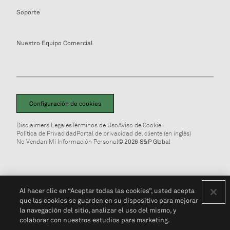
Soporte
Nuestro Equipo Comercial
Configuración de cookies
Disclaimers Legales
Términos de Uso
Aviso de Cookie
Política de Privacidad
Portal de privacidad del cliente (en inglés)
No Vendan Mi Información Personal
© 2026 S&P Global
Al hacer clic en “Aceptar todas las cookies”, usted acepta
que las cookies se guarden en su dispositivo para mejorar
la navegación del sitio, analizar el uso del mismo, y
colaborar con nuestros estudios para marketing.