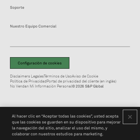
Soporte
Nuestro Equipo Comercial
Configuración de cookies
Disclaimers Legales
Términos de Uso
Aviso de Cookie
Política de Privacidad
Portal de privacidad del cliente (en inglés)
No Vendan Mi Información Personal
© 2026 S&P Global
Al hacer clic en “Aceptar todas las cookies”, usted acepta
que las cookies se guarden en su dispositivo para mejorar
la navegación del sitio, analizar el uso del mismo, y
colaborar con nuestros estudios para marketing.