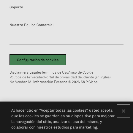
Soporte
Nuestro Equipo Comercial
Configuración de cookies
Disclaimers Legales
Términos de Uso
Aviso de Cookie
Política de Privacidad
Portal de privacidad del cliente (en inglés)
No Vendan Mi Información Personal
© 2026 S&P Global
Al hacer clic en “Aceptar todas las cookies”, usted acepta
que las cookies se guarden en su dispositivo para mejorar
la navegación del sitio, analizar el uso del mismo, y
colaborar con nuestros estudios para marketing.