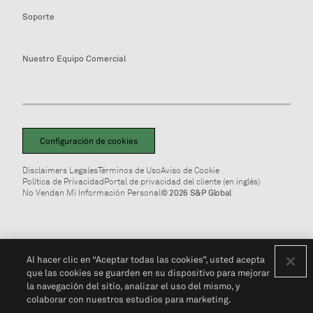
Soporte
Nuestro Equipo Comercial
Configuración de cookies
Disclaimers Legales
Términos de Uso
Aviso de Cookie
Política de Privacidad
Portal de privacidad del cliente (en inglés)
No Vendan Mi Información Personal
© 2026 S&P Global
Al hacer clic en “Aceptar todas las cookies”, usted acepta
que las cookies se guarden en su dispositivo para mejorar
la navegación del sitio, analizar el uso del mismo, y
colaborar con nuestros estudios para marketing.