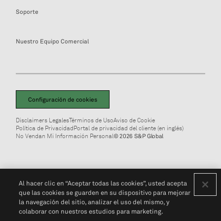
Soporte
Nuestro Equipo Comercial
Configuración de cookies
Disclaimers Legales
Términos de Uso
Aviso de Cookie
Política de Privacidad
Portal de privacidad del cliente (en inglés)
No Vendan Mi Información Personal
© 2026 S&P Global
Al hacer clic en “Aceptar todas las cookies”, usted acepta
que las cookies se guarden en su dispositivo para mejorar
la navegación del sitio, analizar el uso del mismo, y
colaborar con nuestros estudios para marketing.