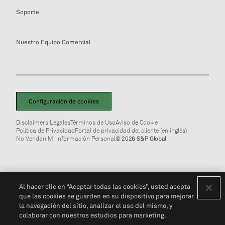
Soporte
Nuestro Equipo Comercial
Configuración de cookies
Disclaimers Legales
Términos de Uso
Aviso de Cookie
Política de Privacidad
Portal de privacidad del cliente (en inglés)
No Vendan Mi Información Personal
© 2026 S&P Global
Al hacer clic en “Aceptar todas las cookies”, usted acepta
que las cookies se guarden en su dispositivo para mejorar
la navegación del sitio, analizar el uso del mismo, y
colaborar con nuestros estudios para marketing.