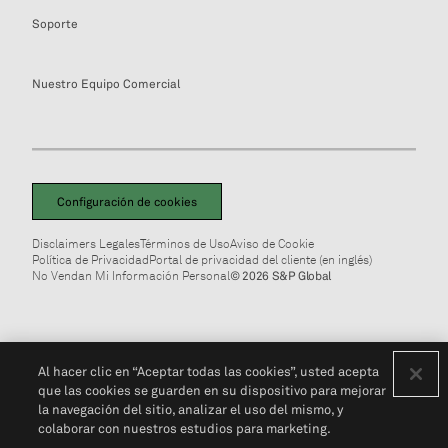
Soporte
Nuestro Equipo Comercial
Configuración de cookies
Disclaimers Legales
Términos de Uso
Aviso de Cookie
Política de Privacidad
Portal de privacidad del cliente (en inglés)
No Vendan Mi Información Personal
© 2026 S&P Global
Al hacer clic en “Aceptar todas las cookies”, usted acepta
que las cookies se guarden en su dispositivo para mejorar
la navegación del sitio, analizar el uso del mismo, y
colaborar con nuestros estudios para marketing.