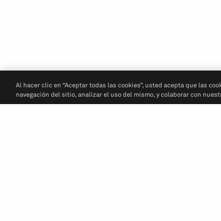
Al hacer clic en “Aceptar todas las cookies”, usted acepta que las coo
navegación del sitio, analizar el uso del mismo, y colaborar con nues