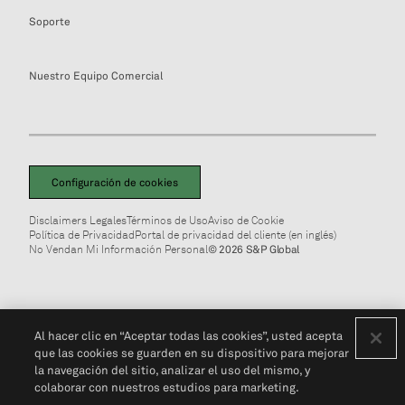
Soporte
Nuestro Equipo Comercial
Configuración de cookies
Disclaimers Legales
Términos de Uso
Aviso de Cookie
Política de Privacidad
Portal de privacidad del cliente (en inglés)
No Vendan Mi Información Personal
© 2026 S&P Global
Al hacer clic en “Aceptar todas las cookies”, usted acepta
que las cookies se guarden en su dispositivo para mejorar
la navegación del sitio, analizar el uso del mismo, y
colaborar con nuestros estudios para marketing.