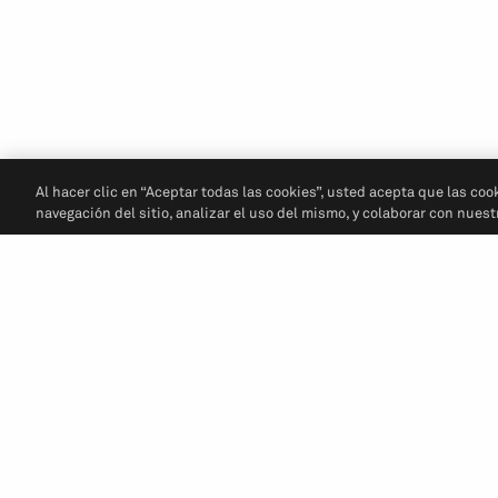
Al hacer clic en “Aceptar todas las cookies”, usted acepta que las coo
navegación del sitio, analizar el uso del mismo, y colaborar con nues