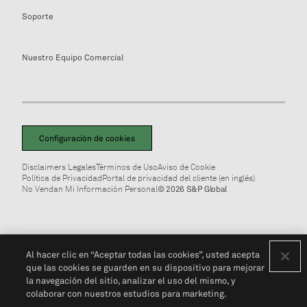
Soporte
Nuestro Equipo Comercial
Configuración de cookies
Disclaimers Legales
Términos de Uso
Aviso de Cookie
Política de Privacidad
Portal de privacidad del cliente (en inglés)
No Vendan Mi Información Personal
© 2026 S&P Global
Al hacer clic en “Aceptar todas las cookies”, usted acepta
que las cookies se guarden en su dispositivo para mejorar
la navegación del sitio, analizar el uso del mismo, y
colaborar con nuestros estudios para marketing.